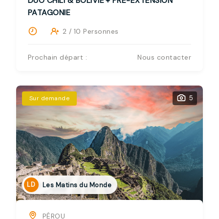
DUO CHILI & BOLIVIE + PRÉ-EXTENSION
PATAGONIE
2 / 10 Personnes
Prochain départ :
Nous contacter
5
Sur demande
LD
Les Matins du Monde
PÉROU