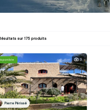
ésultats sur 175 produits
3
isponible
Pierre Périssé