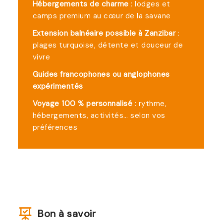
Hébergements de charme
: lodges et
camps premium au cœur de la savane
Extension balnéaire possible à Zanzibar
:
plages turquoise, détente et douceur de
vivre
Guides francophones ou anglophones
expérimentés
Voyage 100 % personnalisé
: rythme,
hébergements, activités… selon vos
préférences
Bon à savoir