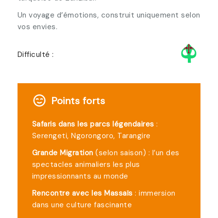
Un voyage d’émotions, construit uniquement selon
vos envies.
Difficulté :
Points forts
Safaris dans les parcs légendaires
:
Serengeti, Ngorongoro, Tarangire
Grande Migration
(selon saison) : l’un des
spectacles animaliers les plus
impressionnants au monde
Rencontre avec les Massaïs
: immersion
dans une culture fascinante