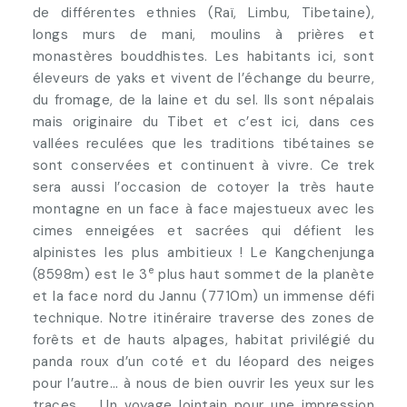
de différentes ethnies (Raï, Limbu, Tibetaine),
longs murs de mani, moulins à prières et
monastères bouddhistes. Les habitants ici, sont
éleveurs de yaks et vivent de l’échange du beurre,
du fromage, de la laine et du sel. Ils sont népalais
mais originaire du Tibet et c’est ici, dans ces
vallées reculées que les traditions tibétaines se
sont conservées et continuent à vivre. Ce trek
sera aussi l’occasion de cotoyer la très haute
montagne en un face à face majestueux avec les
cimes enneigées et sacrées qui défient les
alpinistes les plus ambitieux ! Le Kangchenjunga
e
(8598m) est le 3
plus haut sommet de la planète
et la face nord du Jannu (7710m) un immense défi
technique. Notre itinéraire traverse des zones de
forêts et de hauts alpages, habitat privilégié du
panda roux d’un coté et du léopard des neiges
pour l’autre… à nous de bien ouvrir les yeux sur les
traces ... Un voyage lointain pour une impression