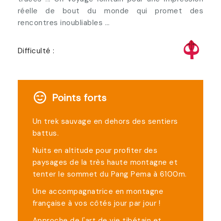
réelle de bout du monde qui promet des
rencontres inoubliables …
Difficulté :
Points forts
Un trek sauvage en dehors des sentiers
battus.
Nuits en altitude pour profiter des
paysages de la très haute montagne et
tenter le sommet du Pang Pema à 6100m.
Une accompagnatrice en montagne
française à vos côtés jour par jour !
Approche de l'art de vie tibétain et