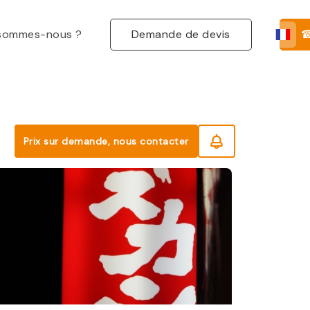
 sommes-nous ?
Demande de devis
☎
Prix sur demande, nous contacter