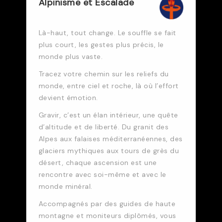
Alpinisme et Escalade
Là-haut, tout change. Le souffle se fait
plus court, les gestes plus précis, le
monde plus vaste.
Tracez votre chemin sur les reliefs du
monde, entre ciel et roche, là où l’effort
devient émotion.
Gravir, c’est un élan intérieur, une quête
d’altitude et de liberté. Du granit des
Alpes aux falaises méditerranéennes, des
glaciers mythiques aux tours de grès du
désert, chaque ascension est une
rencontre avec soi-même et avec le
monde minéral.
Accompagnés par des guides de haute
montagne et moniteurs diplômés, vous