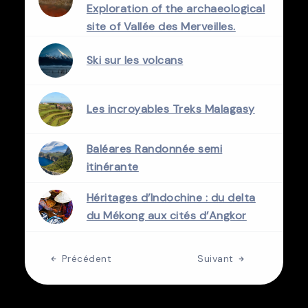
Exploration of the archaeological
site of Vallée des Merveilles.
Ski sur les volcans
Les incroyables Treks Malagasy
Baléares Randonnée semi
itinérante
Héritages d’Indochine : du delta
du Mékong aux cités d’Angkor
Précédent
Suivant