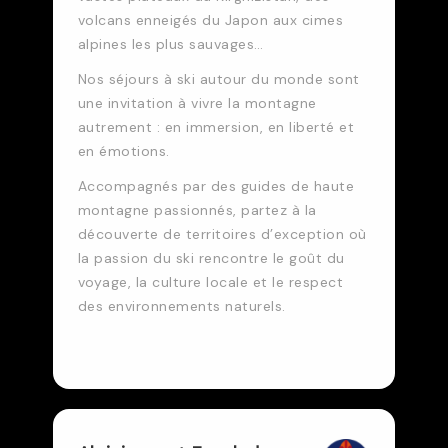
volcans enneigés du Japon aux cimes
alpines les plus sauvages…
Nos séjours à ski autour du monde sont
une invitation à vivre la montagne
autrement : en immersion, en liberté et
en émotions.
Accompagnés par des guides de haute
montagne passionnés, partez à la
découverte de territoires d’exception où
la passion du ski rencontre le goût du
voyage, la culture locale et le respect
des environnements naturels.