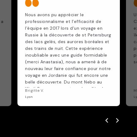
Nous avons pu apprécier le
U
 a
professionnalisme et l’efficacité de
C
l’équipe en 2017 lors d’un voyage en
e
Russie à la découverte de st Petersburg
î
des lacs gelés, des aurores boréales et
c
des trains de nuit. Cette expérience
p
inoubliable avec une guide formidable
p
(merci Anastasia), nous a amené à de
s
nouveau leur faire confiance pour notre
voyage en Jordanie qui fut encore une
belle découverte. Du mont Nebo au
Wadi Rum en passant par la vallée de
Brigitte V.
M
Dana sans oublier la mer morte encore
Lyon
L
de belles rencontres dans un contexte
un peu particulier, des paysages
inoubliables, un guide et un chauffeur
sympathique et très compétents Merci
à vous et plus particulièrement à
Veronique.